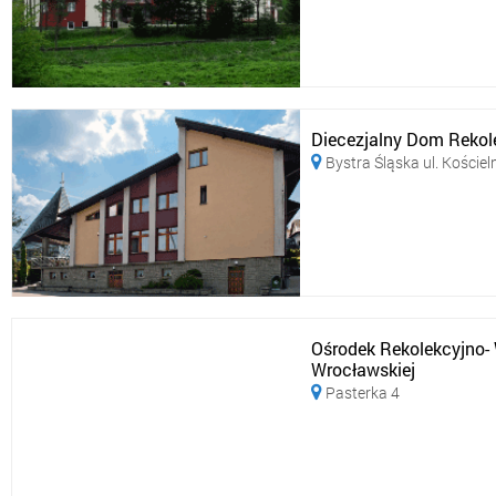
Diecezjalny Dom Rekol
Bystra Śląska ul. Kościel

Ośrodek Rekolekcyjno-
Wrocławskiej
Pasterka 4
