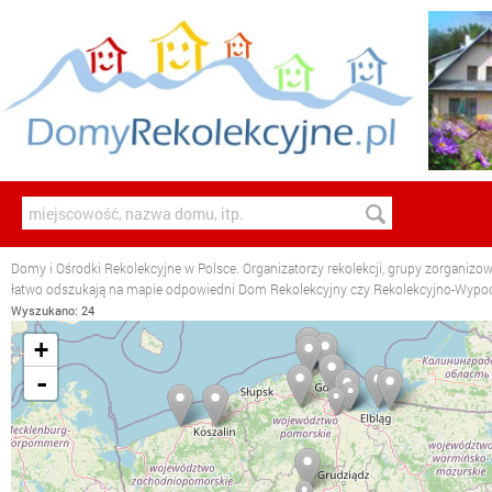
Domy i Ośrodki Rekolekcyjne w Polsce. Organizatorzy rekolekcji, grupy zorganizo
łatwo odszukają na mapie odpowiedni Dom Rekolekcyjny czy Rekolekcyjno-Wyp
Wyszukano: 24
+
-