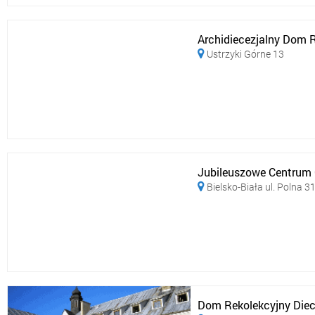
Archidiecezjalny Dom R
Ustrzyki Górne 13

Jubileuszowe Centrum C
Bielsko-Biała ul. Polna 3

Dom Rekolekcyjny Diece