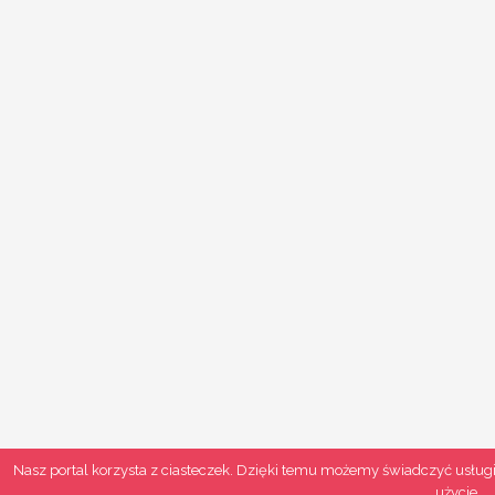
Nasz portal korzysta z ciasteczek. Dzięki temu możemy świadczyć usługi
użycie.