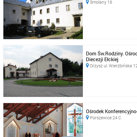
Smolany 16

Dom Św.Rodziny. Ośro
Diecezji Ełckiej
Orzysz ul. Wierzbińska 1

Ośrodek Konferencyjno-
Porszewice 24 C
