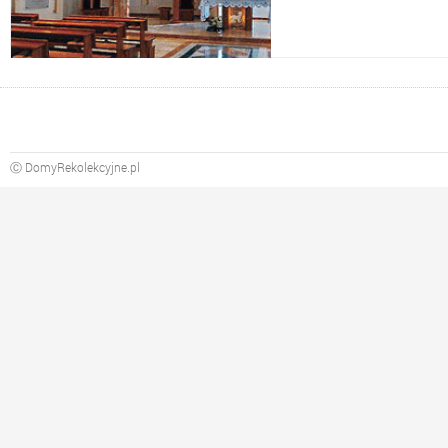
Ⓒ DomyRekolekcyjne.pl