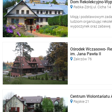
Dom Rekolekcyjno-Wyp
Rabka-Zdrój ul. Cicha 14

Misją i podstawowym zadan
ludziom organizując rekolek
wypoczynek oraz zabawę. Naj
Ośrodek Wczasowo- Reko
im. Jana Pawła II
Zakrzów 76

Centrum Wolontariatu A
Rajskie 21
