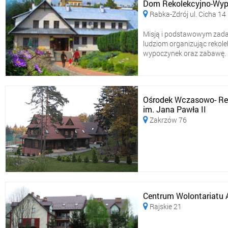
Dom Rekolekcyjno-Wyp
Rabka-Zdrój ul. Cicha 14

Misją i podstawowym zadan
ludziom organizując rekolek
wypoczynek oraz zabawę. Naj
Ośrodek Wczasowo- Reko
im. Jana Pawła II
Zakrzów 76

Centrum Wolontariatu A
Rajskie 21
