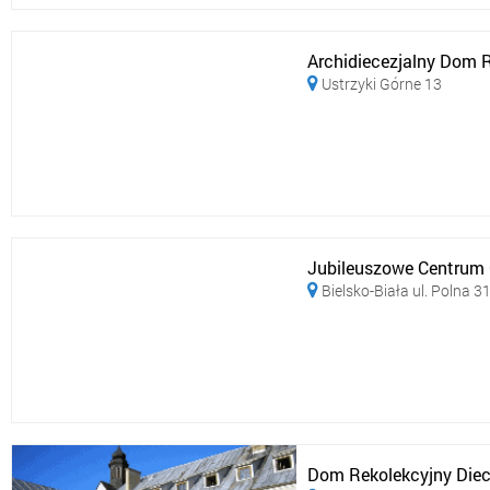
Archidiecezjalny Dom R
Ustrzyki Górne 13

Jubileuszowe Centrum C
Bielsko-Biała ul. Polna 3

Dom Rekolekcyjny Diece