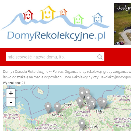
Domy i Ośrodki Rekolekcyjne w Polsce. Organizatorzy rekolekcji, grupy zorganizo
łatwo odszukają na mapie odpowiedni Dom Rekolekcyjny czy Rekolekcyjno-Wyp
Wyszukano: 24
+
-