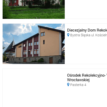
Diecezjalny Dom Rekol
Bystra Śląska ul. Kościel

Ośrodek Rekolekcyjno-
Wrocławskiej
Pasterka 4
