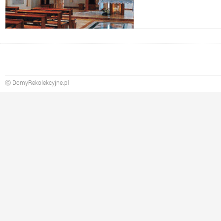
Ⓒ DomyRekolekcyjne.pl