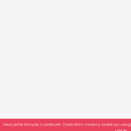
Nasz portal korzysta z ciasteczek. Dzięki temu możemy świadczyć usługi
użycie.