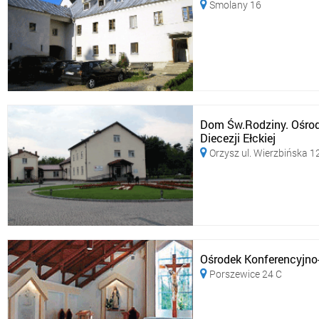
Smolany 16

Dom Św.Rodziny. Ośro
Diecezji Ełckiej
Orzysz ul. Wierzbińska 1

Ośrodek Konferencyjno-
Porszewice 24 C
