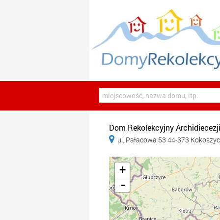
Dom Rekolekcyjny Archidiecezji

ul. Pałacowa 53 44-373 Kokoszy
+
-