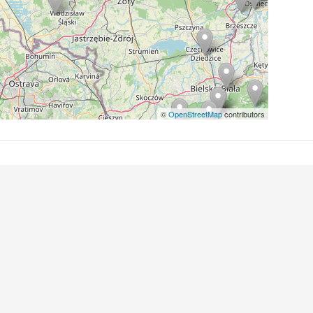
©
OpenStreetMap
contributors