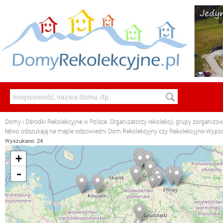
Domy i Ośrodki Rekolekcyjne w Polsce. Organizatorzy rekolekcji, grupy zorganizo
łatwo odszukają na mapie odpowiedni Dom Rekolekcyjny czy Rekolekcyjno-Wyp
Wyszukano: 24
+
-