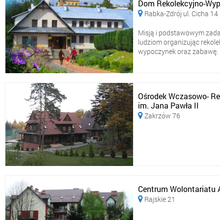
Dom Rekolekcyjno-Wyp
Rabka-Zdrój ul. Cicha 14

Misją i podstawowym zadan
ludziom organizując rekolek
wypoczynek oraz zabawę. Naj
Ośrodek Wczasowo- Reko
im. Jana Pawła II
Zakrzów 76

Centrum Wolontariatu A
Rajskie 21
