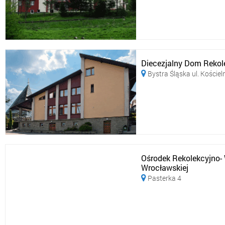
Diecezjalny Dom Rekol
Bystra Śląska ul. Kościel

Ośrodek Rekolekcyjno-
Wrocławskiej
Pasterka 4
