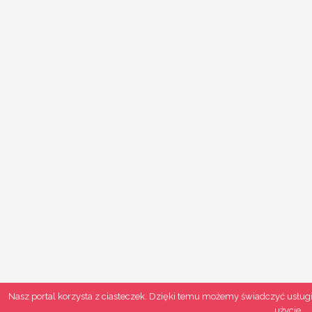
Nasz portal korzysta z ciasteczek. Dzięki temu możemy świadczyć usługi
użycie.