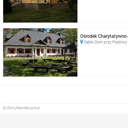
Ośrodek Charytatywno
Dębki Dom przy Piaśnicy

Ⓒ DomyRekolekcyjne.pl