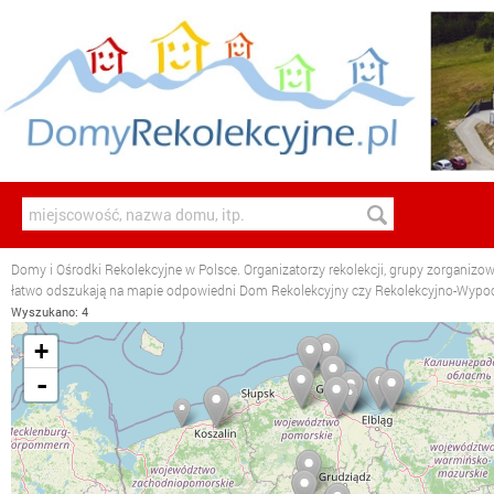
Domy i Ośrodki Rekolekcyjne w Polsce. Organizatorzy rekolekcji, grupy zorganizo
łatwo odszukają na mapie odpowiedni Dom Rekolekcyjny czy Rekolekcyjno-Wyp
Wyszukano: 4
+
-