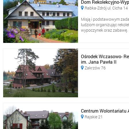
Dom Rekolekcyjno-Wyp
Rabka-Zdrój ul. Cicha 14

Misją i podstawowym zadan
ludziom organizując rekolek
wypoczynek oraz zabawę. Naj
Ośrodek Wczasowo- Reko
im. Jana Pawła II
Zakrzów 76

Centrum Wolontariatu A
Rajskie 21
