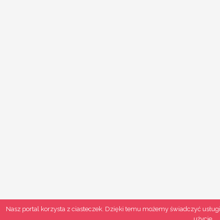
Nasz portal korzysta z ciasteczek. Dzięki temu możemy świadczyć usługi
użycie.