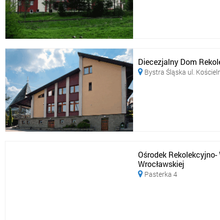
Diecezjalny Dom Rekol
Bystra Śląska ul. Kościel

Ośrodek Rekolekcyjno-
Wrocławskiej
Pasterka 4
