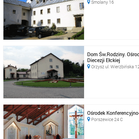
Smolany 16

Dom Św.Rodziny. Ośro
Diecezji Ełckiej
Orzysz ul. Wierzbińska 1

Ośrodek Konferencyjno-
Porszewice 24 C
