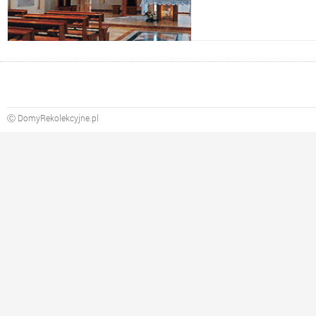
Ⓒ DomyRekolekcyjne.pl