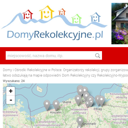
Domy i Ośrodki Rekolekcyjne w Polsce. Organizatorzy rekolekcji, grupy zorganizo
łatwo odszukają na mapie odpowiedni Dom Rekolekcyjny czy Rekolekcyjno-Wyp
Wyszukano: 24
+
-