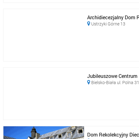
Archidiecezjalny Dom R
Ustrzyki Górne 13

Jubileuszowe Centrum C
Bielsko-Biała ul. Polna 3

Dom Rekolekcyjny Diece