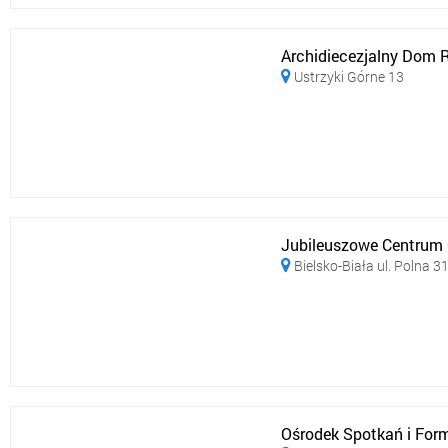
Archidiecezjalny Dom R
Ustrzyki Górne 13

Jubileuszowe Centrum C
Bielsko-Biała ul. Polna 3

Ośrodek Spotkań i Form