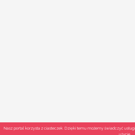
Nasz portal korzysta z ciasteczek. Dzięki temu możemy świadczyć usługi
użycie.