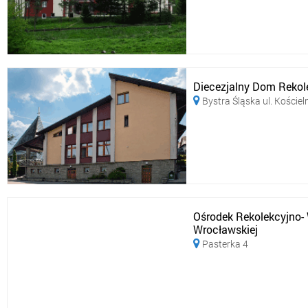
Diecezjalny Dom Rekol
Bystra Śląska ul. Kościel

Ośrodek Rekolekcyjno-
Wrocławskiej
Pasterka 4
