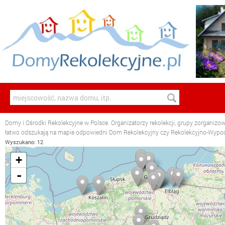
Domy i Ośrodki Rekolekcyjne w Polsce. Organizatorzy rekolekcji, grupy zorganizo
łatwo odszukają na mapie odpowiedni Dom Rekolekcyjny czy Rekolekcyjno-Wyp
Wyszukano: 12
+
-