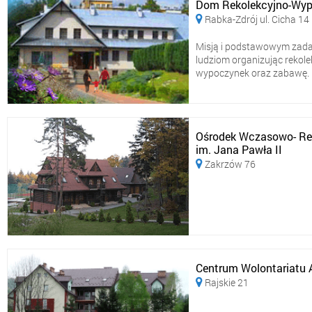
Dom Rekolekcyjno-Wyp
Rabka-Zdrój ul. Cicha 14

Misją i podstawowym zadan
ludziom organizując rekolek
wypoczynek oraz zabawę. Naj
Ośrodek Wczasowo- Reko
im. Jana Pawła II
Zakrzów 76

Centrum Wolontariatu A
Rajskie 21
